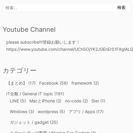
ナ
検
ビ
索:
ゲ
Youtube Channel
ー
please subscribe!!!登録お願いします！
https://www.youtube.com/channel/UChSOjYK2JGEnErS1FXglALQ
シ
ョ
カテゴリー
ン
【まとめ】
(17)
Facebook
(56)
framework
(2)
IT全般 / General IT topic
(191)
LINE
(5)
MacとiPhone
(2)
no-code
(2)
SIer
(1)
Windows
(3)
wordpress
(5)
アプリ / Apps
(17)
ガジェット / gadget
(25)
スタートアップ界隈 / Startup Eco System
(1)