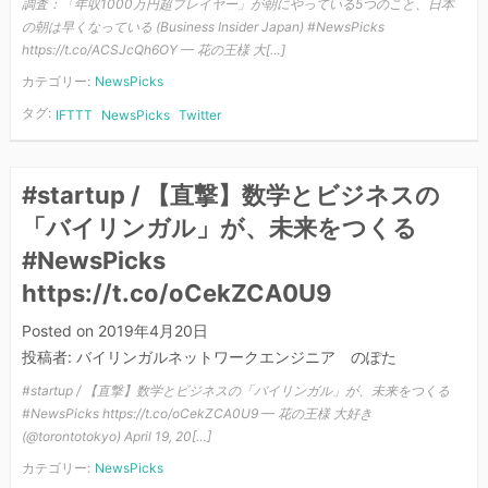
調査：「年収1000万円超プレイヤー」が朝にやっている5つのこと、日本
の朝は早くなっている (Business Insider Japan) #NewsPicks
https://t.co/ACSJcQh6OY — 花の王様 大[…]
カテゴリー:
NewsPicks
タグ:
IFTTT
NewsPicks
Twitter
#startup / 【直撃】数学とビジネスの
「バイリンガル」が、未来をつくる
#NewsPicks
https://t.co/oCekZCA0U9
Posted on
2019年4月20日
投稿者:
バイリンガルネットワークエンジニア のぽた
#startup / 【直撃】数学とビジネスの「バイリンガル」が、未来をつくる
#NewsPicks https://t.co/oCekZCA0U9 — 花の王様 大好き
(@torontotokyo) April 19, 20[…]
カテゴリー:
NewsPicks