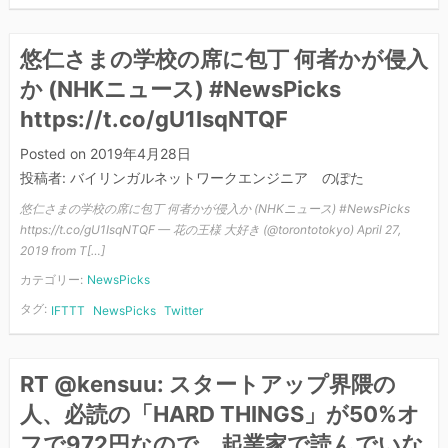
悠仁さまの学校の席に包丁 何者かが侵入
か (NHKニュース) #NewsPicks
https://t.co/gU1IsqNTQF
Posted on
2019年4月28日
投稿者:
バイリンガルネットワークエンジニア のぽた
悠仁さまの学校の席に包丁 何者かが侵入か (NHKニュース) #NewsPicks
https://t.co/gU1IsqNTQF — 花の王様 大好き (@torontotokyo) April 27,
2019 from T[…]
カテゴリー:
NewsPicks
タグ:
IFTTT
NewsPicks
Twitter
RT @kensuu: スタートアップ界隈の
人、必読の「HARD THINGS」が50%オ
フで972円なので、起業家で読んでいな