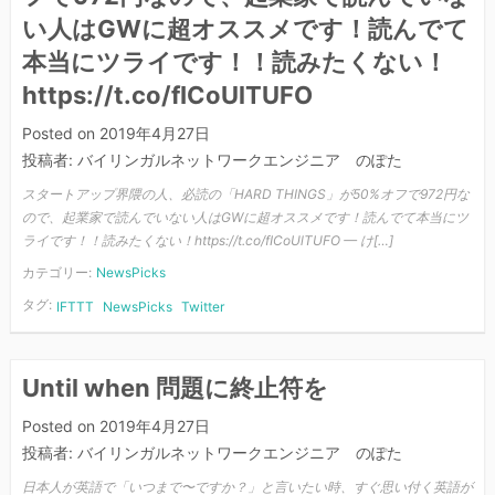
い人はGWに超オススメです！読んでて
本当にツライです！！読みたくない！
https://t.co/fICoUlTUFO
Posted on
2019年4月27日
投稿者:
バイリンガルネットワークエンジニア のぽた
スタートアップ界隈の人、必読の「HARD THINGS」が50%オフで972円な
ので、起業家で読んでいない人はGWに超オススメです！読んでて本当にツ
ライです！！読みたくない！https://t.co/fICoUlTUFO — け[…]
カテゴリー:
NewsPicks
タグ:
IFTTT
NewsPicks
Twitter
Until when 問題に終止符を
Posted on
2019年4月27日
投稿者:
バイリンガルネットワークエンジニア のぽた
日本人が英語で「いつまで〜ですか？」と言いたい時、すぐ思い付く英語が