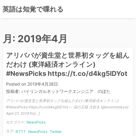
コ
英語は知覚で喋れる
ン
テ
ン
ツ
月:
2019年4月
へ
ス
アリババが資生堂と世界初タッグを組ん
キ
ッ
だわけ (東洋経済オンライン)
プ
#NewsPicks https://t.co/d4kg5IDYot
Posted on
2019年4月28日
投稿者:
バイリンガルネットワークエンジニア のぽた
アリババが資生堂と世界初タッグを組んだわけ (東洋経済オンライン)
#NewsPicks https://t.co/d4kg5IDYot — 花の王様 大好き (@torontotokyo)
April 27, 2019 fro[…]
カテゴリー:
NewsPicks
タグ:
IFTTT
NewsPicks
Twitter