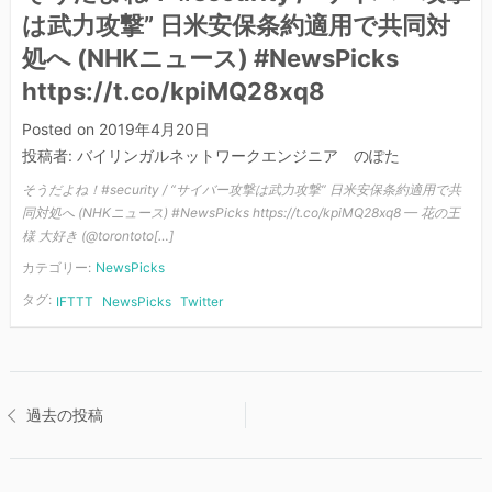
は武力攻撃” 日米安保条約適用で共同対
処へ (NHKニュース) #NewsPicks
https://t.co/kpiMQ28xq8
Posted on
2019年4月20日
投稿者:
バイリンガルネットワークエンジニア のぽた
そうだよね！#security / “サイバー攻撃は武力攻撃” 日米安保条約適用で共
同対処へ (NHKニュース) #NewsPicks https://t.co/kpiMQ28xq8 — 花の王
様 大好き (@torontoto[…]
カテゴリー:
NewsPicks
タグ:
IFTTT
NewsPicks
Twitter
投
過去の投稿
稿