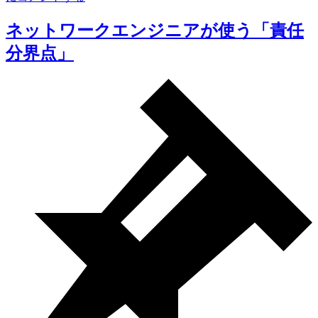
と
め】
ネットワークエンジニアが使う「責任
分界点」