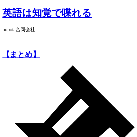
コ
英語は知覚で喋れる
ン
テ
ン
nopota合同会社
ツ
へ
ス
【まとめ】
キ
ッ
プ