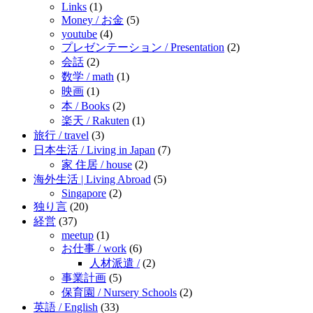
Links
(1)
Money / お金
(5)
youtube
(4)
プレゼンテーション / Presentation
(2)
会話
(2)
数学 / math
(1)
映画
(1)
本 / Books
(2)
楽天 / Rakuten
(1)
旅行 / travel
(3)
日本生活 / Living in Japan
(7)
家 住居 / house
(2)
海外生活 | Living Abroad
(5)
Singapore
(2)
独り言
(20)
経営
(37)
meetup
(1)
お仕事 / work
(6)
人材派遣 /
(2)
事業計画
(5)
保育園 / Nursery Schools
(2)
英語 / English
(33)