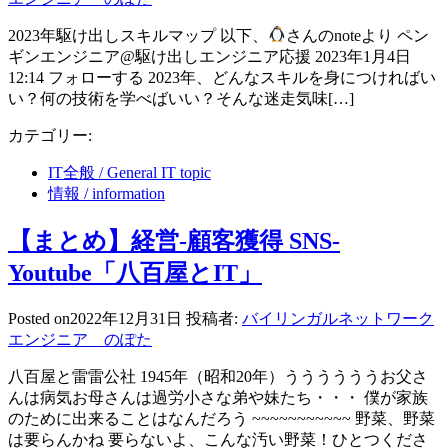
2023年駆け出しスキルマップ 以下、
さんのnoteより ペン
ギンエンジニア@駆け出しエンジニア応援 2023年1月4日
12:14 フォローする 2023年、どんなスキルを身につければい
い？何の技術を学べばいい？そんな迷走気味[…]
カテゴリー:
IT全般 / General IT topic
情報 / information
【まとめ】経営-顧客獲得 SNS-
Youtube「八百屋とIT」
Posted on
2022年12月31日
投稿者:
バイリンガルネットワーク
エンジニア のぽた
八百屋と雷雷公社 1945年（昭和20年）ううううううお父さ
んは病気お母さんは過労小さな弟や妹たち・・・ 僕が家族
のために出来ることはなんだろう ~~~~~~~~~~~ 野菜、野菜
は要らんかね 要らないよ、こんな汚い野菜！ひとつくださ