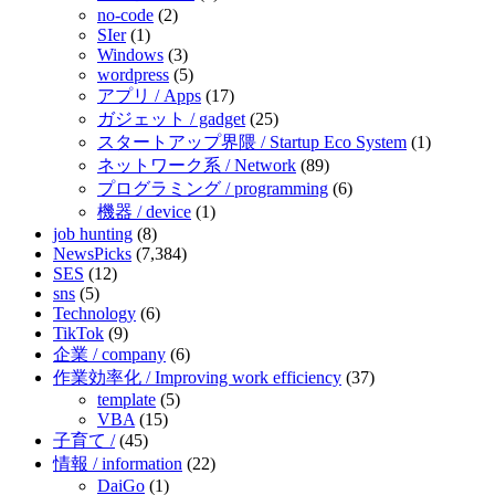
no-code
(2)
SIer
(1)
Windows
(3)
wordpress
(5)
アプリ / Apps
(17)
ガジェット / gadget
(25)
スタートアップ界隈 / Startup Eco System
(1)
ネットワーク系 / Network
(89)
プログラミング / programming
(6)
機器 / device
(1)
job hunting
(8)
NewsPicks
(7,384)
SES
(12)
sns
(5)
Technology
(6)
TikTok
(9)
企業 / company
(6)
作業効率化 / Improving work efficiency
(37)
template
(5)
VBA
(15)
子育て /
(45)
情報 / information
(22)
DaiGo
(1)