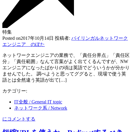
特集
Posted on
2017年10月14日
投稿者:
バイリンガルネットワーク
エンジニア のぽた
ネットワークエンジニアの業務で、「責任分界点」「責任区
分」「責任範囲」なんて言葉がよく出てくるんですが、NW
エンジニアになったばかりの頃は英語でどういうかが分かり
ませんでした。 調べようと思ってググると、現場で使う英
語とは全然違う英語が出て[…]
カテゴリー:
IT全般 / General IT topic
ネットワーク系 / Network
ネ
にコメントする
ッ
ト