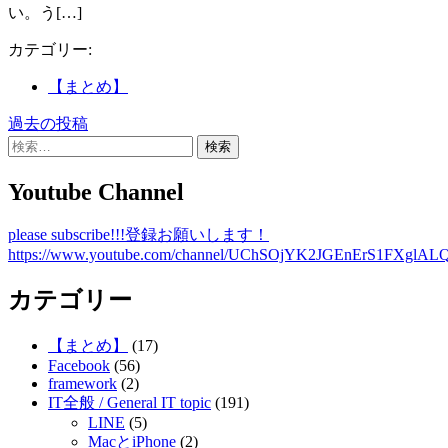
い。う[…]
カテゴリー:
【まとめ】
過去の投稿
投
検
稿
索:
Youtube Channel
ナ
ビ
please subscribe!!!登録お願いします！
ゲ
https://www.youtube.com/channel/UChSOjYK2JGEnErS1FXglALQ
ー
カテゴリー
シ
【まとめ】
(17)
ョ
Facebook
(56)
ン
framework
(2)
IT全般 / General IT topic
(191)
LINE
(5)
MacとiPhone
(2)