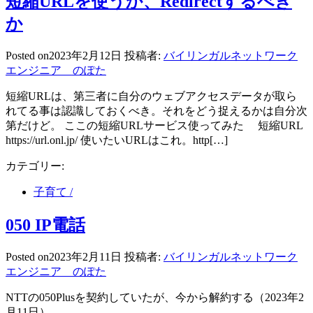
短縮URLを使うか、Redirectするべき
ワ
か
ー
ク
Posted on
2023年2月12日
投稿者:
バイリンガルネットワーク
エ
エンジニア のぽた
ン
ジ
短縮URLは、第三者に自分のウェブアクセスデータが取ら
ニ
れてる事は認識しておくべき。それをどう捉えるかは自分次
ア
第だけど。 ここの短縮URLサービス使ってみた 短縮URL
が
https://url.onl.jp/ 使いたいURLはこれ。http[…]
使
う
カテゴリー:
「責
任
子育て /
分
界
050 IP電話
点」
Posted on
2023年2月11日
投稿者:
バイリンガルネットワーク
エンジニア のぽた
NTTの050Plusを契約していたが、今から解約する（2023年2
月11日）