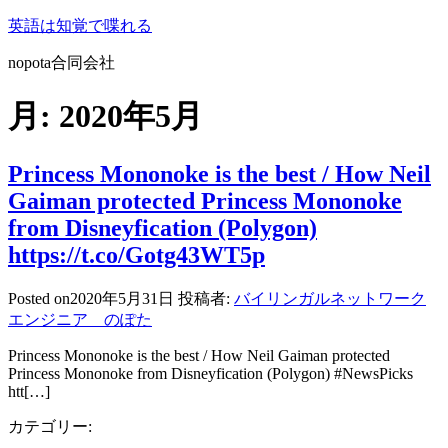
コ
英語は知覚で喋れる
ン
nopota合同会社
テ
ン
月:
2020年5月
ツ
へ
ス
Princess Mononoke is the best / How Neil
キ
ッ
Gaiman protected Princess Mononoke
プ
from Disneyfication (Polygon)
https://t.co/Gotg43WT5p
Posted on
2020年5月31日
投稿者:
バイリンガルネットワーク
エンジニア のぽた
Princess Mononoke is the best / How Neil Gaiman protected
Princess Mononoke from Disneyfication (Polygon) #NewsPicks
htt[…]
カテゴリー: