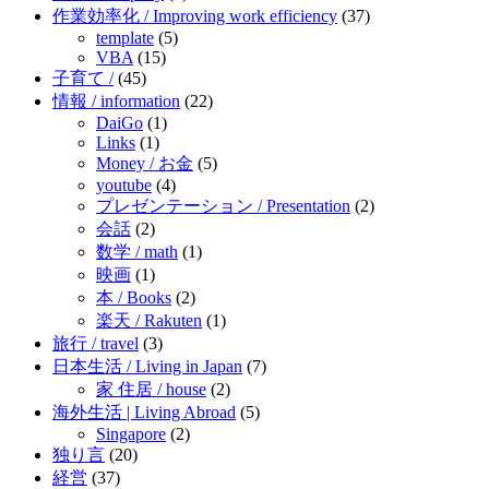
作業効率化 / Improving work efficiency
(37)
template
(5)
VBA
(15)
子育て /
(45)
情報 / information
(22)
DaiGo
(1)
Links
(1)
Money / お金
(5)
youtube
(4)
プレゼンテーション / Presentation
(2)
会話
(2)
数学 / math
(1)
映画
(1)
本 / Books
(2)
楽天 / Rakuten
(1)
旅行 / travel
(3)
日本生活 / Living in Japan
(7)
家 住居 / house
(2)
海外生活 | Living Abroad
(5)
Singapore
(2)
独り言
(20)
経営
(37)