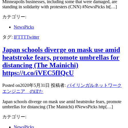
Minneapolis businesses, including some that were damaged, are
standing in solidarity with protesters (CNN) #NewsPicks ht[…]
カテゴリー:
NewsPicks
タグ:
IFTTT
Twitter
Japan schools diverge on mask use amid
heatstroke fears, promote umbrellas for
distancing (The Mainichi)
https://t.co/iVEC5fIQcU
Posted on
2020年5月31日
投稿者:
バイリンガルネットワーク
エンジニア のぽた
Japan schools diverge on mask use amid heatstroke fears, promote
umbrellas for distancing (The Mainichi) #NewsPicks http[…]
カテゴリー:
NewsPicks