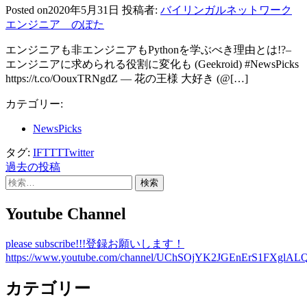
Posted on
2020年5月31日
投稿者:
バイリンガルネットワーク
エンジニア のぽた
エンジニアも非エンジニアもPythonを学ぶべき理由とは!?–
エンジニアに求められる役割に変化も (Geekroid) #NewsPicks
https://t.co/OouxTRNgdZ — 花の王様 大好き (@[…]
カテゴリー:
NewsPicks
タグ:
IFTTT
Twitter
過去の投稿
投
検
稿
索:
Youtube Channel
ナ
ビ
please subscribe!!!登録お願いします！
ゲ
https://www.youtube.com/channel/UChSOjYK2JGEnErS1FXglALQ
ー
カテゴリー
シ