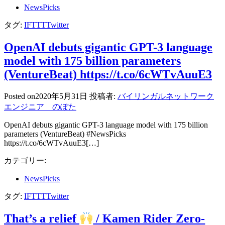
NewsPicks
タグ:
IFTTT
Twitter
OpenAI debuts gigantic GPT-3 language
model with 175 billion parameters
(VentureBeat) https://t.co/6cWTvAuuE3
Posted on
2020年5月31日
投稿者:
バイリンガルネットワーク
エンジニア のぽた
OpenAI debuts gigantic GPT-3 language model with 175 billion
parameters (VentureBeat) #NewsPicks
https://t.co/6cWTvAuuE3[…]
カテゴリー:
NewsPicks
タグ:
IFTTT
Twitter
That’s a relief
/ Kamen Rider Zero-