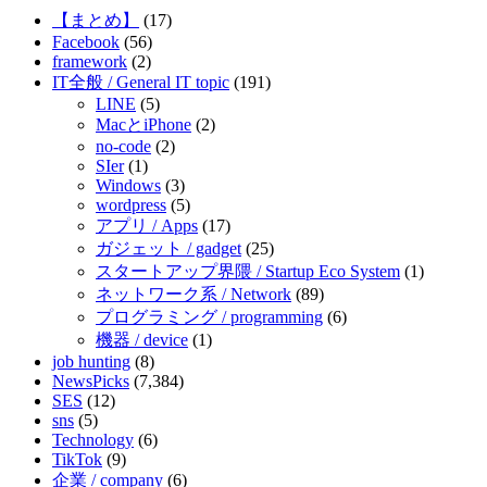
【まとめ】
(17)
ョ
Facebook
(56)
ン
framework
(2)
IT全般 / General IT topic
(191)
LINE
(5)
MacとiPhone
(2)
no-code
(2)
SIer
(1)
Windows
(3)
wordpress
(5)
アプリ / Apps
(17)
ガジェット / gadget
(25)
スタートアップ界隈 / Startup Eco System
(1)
ネットワーク系 / Network
(89)
プログラミング / programming
(6)
機器 / device
(1)
job hunting
(8)
NewsPicks
(7,384)
SES
(12)
sns
(5)
Technology
(6)
TikTok
(9)
企業 / company
(6)