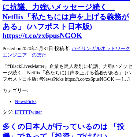
に抗議、力強いメッセージ続く
Netflix「私たちには声を上げる義務が
ある」 (ハフポスト日本版)
https://t.co/zx6pusNGOK
Posted on
2020年5月31日
投稿者:
バイリンガルネットワーク
エンジニア のぽた
『#BlackLivesMatter』企業も黒人差別に抗議、力強いメッセ
ージ続く Netflix「私たちには声を上げる義務がある」 (ハ
フポスト日本版) #NewsPicks https://t.co/zx6pusNGOK — […]
カテゴリー:
NewsPicks
タグ:
IFTTT
Twitter
多くの日本人が行っているのは 「投
機」であって「投資」ではない