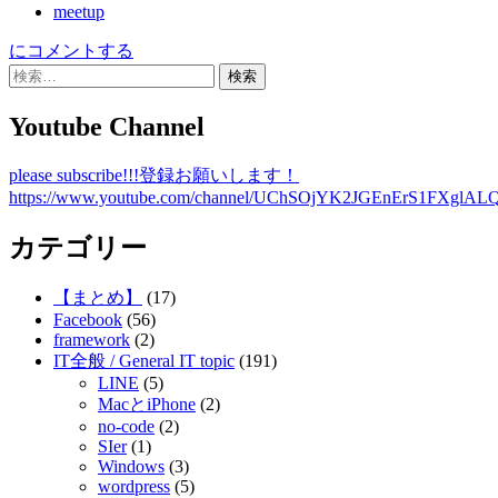
meetup
Singapan
にコメントする
/
検
新
索:
加
Youtube Channel
ぱ
ん
please subscribe!!!登録お願いします！
https://www.youtube.com/channel/UChSOjYK2JGEnErS1FXglALQ
カテゴリー
【まとめ】
(17)
Facebook
(56)
framework
(2)
IT全般 / General IT topic
(191)
LINE
(5)
MacとiPhone
(2)
no-code
(2)
SIer
(1)
Windows
(3)
wordpress
(5)