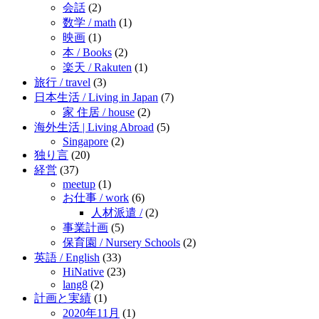
会話
(2)
数学 / math
(1)
映画
(1)
本 / Books
(2)
楽天 / Rakuten
(1)
旅行 / travel
(3)
日本生活 / Living in Japan
(7)
家 住居 / house
(2)
海外生活 | Living Abroad
(5)
Singapore
(2)
独り言
(20)
経営
(37)
meetup
(1)
お仕事 / work
(6)
人材派遣 /
(2)
事業計画
(5)
保育園 / Nursery Schools
(2)
英語 / English
(33)
HiNative
(23)
lang8
(2)
計画と実績
(1)
2020年11月
(1)