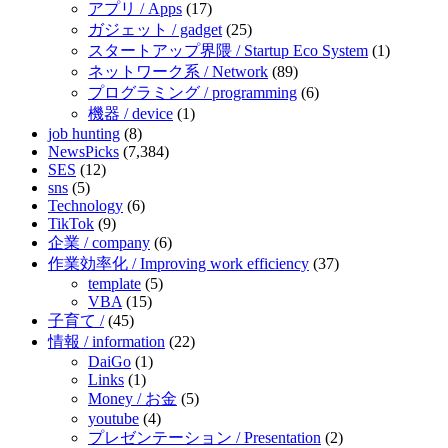
アプリ / Apps
(17)
ガジェット / gadget
(25)
スタートアップ界隈 / Startup Eco System
(1)
ネットワーク系 / Network
(89)
プログラミング / programming
(6)
機器 / device
(1)
job hunting
(8)
NewsPicks
(7,384)
SES
(12)
sns
(5)
Technology
(6)
TikTok
(9)
企業 / company
(6)
作業効率化 / Improving work efficiency
(37)
template
(5)
VBA
(15)
子育て /
(45)
情報 / information
(22)
DaiGo
(1)
Links
(1)
Money / お金
(5)
youtube
(4)
プレゼンテーション / Presentation
(2)