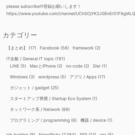
please subscribe!!!登録お願いします！
https://www.youtube.com/channel/UChSOjYK2JGEnErS1FXglALQ
カテゴリー
【まとめ】
(17)
Facebook
(56)
framework
(2)
IT全般 / General IT topic
(191)
LINE
(5)
MacとiPhone
(2)
no-code
(2)
SIer
(1)
Windows
(3)
wordpress
(5)
アプリ / Apps
(17)
ガジェット / gadget
(25)
スタートアップ界隈 / Startup Eco System
(1)
ネットワーク系 / Network
(89)
プログラミング / programming
(6)
機器 / device
(1)
job hunting
(8)
NewsPicks
(7,384)
SES
(12)
sns
(5)