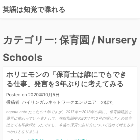
コ
英語は知覚で喋れる
ン
テ
ン
ツ
カテゴリー:
保育園 / Nursery
へ
ス
Schools
キ
ッ
プ
ホリエモンの「保育士は誰にでもでき
る仕事」発言を3年ぶりに考えてみる
Posted on
2020年10月5日
投稿者:
バイリンガルネットワークエンジニア のぽた
nopota note たったの１年ですが、2017年〜2018年の間に、保育園建設と
運営に携わっていた者として、在職期間中の2017年10月の堀江さんの発言
はとても印象深かったですし、今後の保育のあり方について改めて考えるき
っかけとなりま[…]