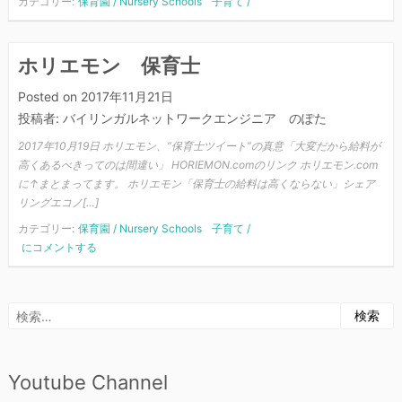
カテゴリー:
保育園 / Nursery Schools
子育て /
ホリエモン 保育士
Posted on
2017年11月21日
投稿者:
バイリンガルネットワークエンジニア のぽた
2017年10月19日 ホリエモン、“保育士ツイート”の真意「大変だから給料が
高くあるべきってのは間違い」 HORIEMON.comのリンク ホリエモン.com
に↑まとまってます。 ホリエモン「保育士の給料は高くならない」シェア
リングエコノ[…]
カテゴリー:
保育園 / Nursery Schools
子育て /
ホ
にコメントする
リ
エ
モ
検
ン
索:
保
育
Youtube Channel
士