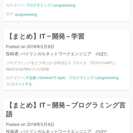
カテゴリー:
プログラミング / programming
タグ:
programming
【まとめ】IT – 開発 – 学習
Posted on
2018年5月9日
投稿者:
バイリンガルネットワークエンジニア のぽた
プログラミングをどう学ぶか 日本語なら プロスタ TECH::CAMPと
WebCamp/Webスクの比較
カテゴリー:
IT全般 / General IT topic
プログラミング / programming
【ま
にコメントする
と
め】
IT
【まとめ】IT – 開発 – プログラミング言
–
語
開
発
Posted on
2018年5月4日
–
投稿者:
バイリンガルネットワークエンジニア のぽた