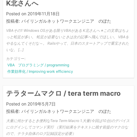
K北さんへ
Posted on
2019年11月18日
投稿者:
バイリンガルネットワークエンジニア のぽた
VBAその1 Windows OSがある限りVBAがある K北さんへ ※この文章はちょ
っと蛇足が多い。 蛇足が必要ないときは次の記事へ飛んでほしい。 VBAを
やるなんてくそだな～。 Railsやって、日本のスタートアップで重宝された
いな。 […]
カテゴリー:
VBA
プログラミング / programming
作業効率化 / Improving work efficiency
テラタームマクロ / tera term macro
Posted on
2019年5月7日
投稿者:
バイリンガルネットワークエンジニア のぽた
大量に何かするとき便利なTera Term Macro 1.大量(今回は10台)のデバイス
にログインしてコマンド実行 （実行結果をテキストに残す前提のマクロな
ので、テラタ自体のログ記録設定が必要）