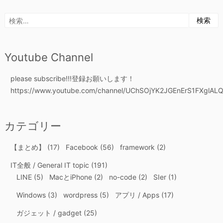
の
語
関
検
数
索:
/
Google
Youtube Channel
Spreadsheet
Functions
please subscribe!!!登録お願いします！
https://www.youtube.com/channel/UChSOjYK2JGEnErS1FXglALQ
カテゴリー
【まとめ】
(17)
Facebook
(56)
framework
(2)
IT全般 / General IT topic
(191)
LINE
(5)
MacとiPhone
(2)
no-code
(2)
SIer
(1)
Windows
(3)
wordpress
(5)
アプリ / Apps
(17)
ガジェット / gadget
(25)