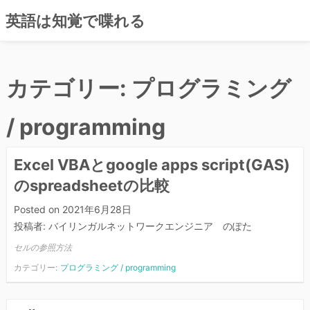
英語は知覚で喋れる
コ
ン
カテゴリー:
プログラミング
テ
ン
ツ
/ programming
へ
ス
Excel VBAとgoogle apps script(GAS)
キ
ッ
のspreadsheetの比較
プ
Posted on
2021年6月28日
投稿者:
バイリンガルネットワークエンジニア のぽた
セルの参照方法
カテゴリー:
プログラミング / programming