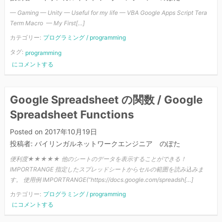
学
習
— Gaming — Unity — Useful for my life — VBA Google Apps Script Tera
Term Macro — My First[…]
カテゴリー:
プログラミング / programming
タグ:
programming
【ま
にコメントする
と
め】
IT
Google Spreadsheet の関数 / Google
–
Spreadsheet Functions
開
発
Posted on
2017年10月19日
–
投稿者:
バイリンガルネットワークエンジニア のぽた
プ
ロ
便利度★★★★★ 他のシートのデータを表示することができる！
グ
IMPORTRANGE 指定したスプレッドシートからセルの範囲を読み込みま
ラ
す。 使用例 IMPORTRANGE(“https://docs.google.com/spreadsh[…]
ミ
カテゴリー:
プログラミング / programming
ン
Google
にコメントする
グ
Spreadsheet
言