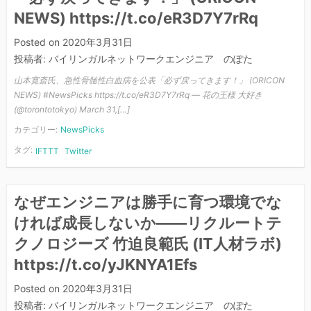
NEWS) https://t.co/eR3D7Y7rRq
Posted on
2020年3月31日
投稿者:
バイリンガルネットワークエンジニア のぽた
山本寛斎氏、急性骨髄性白血病を公表「必ず戻ってきます！」 (ORICON
NEWS) #NewsPicks https://t.co/eR3D7Y7rRq — 花の王様 大好き
(@torontotokyo) March 31,[…]
カテゴリー:
NewsPicks
タグ:
IFTTT
Twitter
なぜエンジニアは勝手に育つ環境でな
ければ成長しないか――リクルートテ
クノロジーズ 竹迫良範氏 (IT人材ラボ)
https://t.co/yJKNYA1Efs
Posted on
2020年3月31日
投稿者:
バイリンガルネットワークエンジニア のぽた