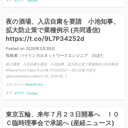
IFTTT
Twitter
夜の酒場、入店自粛を要請 小池知事、
拡大防止策で業種例示 (共同通信)
https://t.co/9L7P34252d
Posted on
2020年3月30日
投稿者:
バイリンガルネットワークエンジニア のぽた
夜の酒場、入店自粛を要請 小池知事、拡大防止策で業種例示 (共同通信)
#NewsPicks https://t.co/9L7P34252d — 花の王様 大好き
(@torontotokyo) March 30, 2020 &[…]
カテゴリー:
NewsPicks
タグ:
IFTTT
Twitter
東京五輪、来年７月２３日開幕へ ＩＯ
Ｃ臨時理事会で承認へ (産経ニュース)