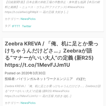
【日経新聞1面】日本企業の米欧工場の半数停止・来年度も低調【本日の材
料と銘柄】 – ニュース・コラム (Y!ファイナンス) #NewsPicks
https://t.co/aNwUgRWqiX — 花の王様 大好き […]
カテゴリー:
NewsPicks
タグ:
IFTTT
Twitter
Zeebra KREVA / 「俺、机に足とか乗っ
けちゃうんだけどさ…」Zeebraが語
る“マナーがいい大人”の定義 (新R25)
https://t.co/1MevFJJm1U
Posted on
2020年3月30日
投稿者:
バイリンガルネットワークエンジニア のぽた
Zeebra KREVA / 「俺、机に足とか乗っけちゃうんだけどさ…」Zeebraが語
る“マナーがいい大人”の定義 (新R25) #NewsPicks
https://t.co/1MevFJJm1U — 花の王様 大好き (@[…]
カテゴリー:
NewsPicks