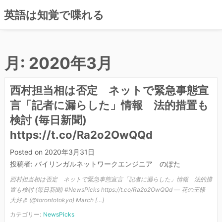
英語は知覚で喋れる
コ
ン
月:
2020年3月
テ
ン
ツ
西村担当相は否定 ネットで緊急事態宣
へ
言「記者に漏らした」情報 法的措置も
ス
検討 (毎日新聞)
キ
ッ
https://t.co/Ra2o2OwQQd
プ
Posted on
2020年3月31日
投稿者:
バイリンガルネットワークエンジニア のぽた
西村担当相は否定 ネットで緊急事態宣言「記者に漏らした」情報 法的措
置も検討 (毎日新聞) #NewsPicks https://t.co/Ra2o2OwQQd — 花の王様
大好き (@torontotokyo) March […]
カテゴリー:
NewsPicks