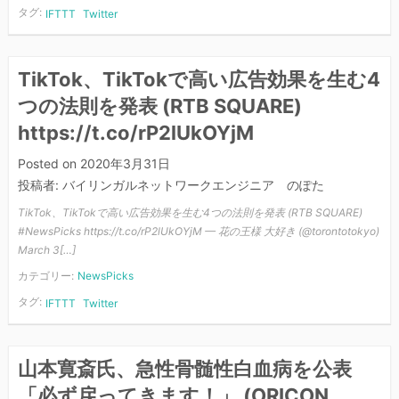
タグ:
IFTTT
Twitter
TikTok、TikTokで高い広告効果を生む4
つの法則を発表 (RTB SQUARE)
https://t.co/rP2lUkOYjM
Posted on
2020年3月31日
投稿者:
バイリンガルネットワークエンジニア のぽた
TikTok、TikTokで高い広告効果を生む4つの法則を発表 (RTB SQUARE)
#NewsPicks https://t.co/rP2lUkOYjM — 花の王様 大好き (@torontotokyo)
March 3[…]
カテゴリー:
NewsPicks
タグ:
IFTTT
Twitter
山本寛斎氏、急性骨髄性白血病を公表
「必ず戻ってきます！」 (ORICON