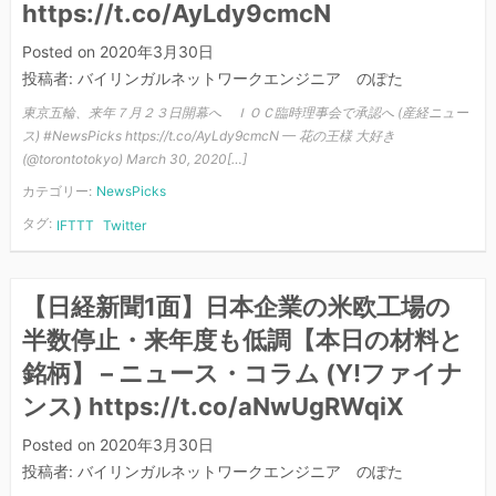
https://t.co/AyLdy9cmcN
Posted on
2020年3月30日
投稿者:
バイリンガルネットワークエンジニア のぽた
東京五輪、来年７月２３日開幕へ ＩＯＣ臨時理事会で承認へ (産経ニュー
ス) #NewsPicks https://t.co/AyLdy9cmcN — 花の王様 大好き
(@torontotokyo) March 30, 2020[…]
カテゴリー:
NewsPicks
タグ:
IFTTT
Twitter
【日経新聞1面】日本企業の米欧工場の
半数停止・来年度も低調【本日の材料と
銘柄】 – ニュース・コラム (Y!ファイナ
ンス) https://t.co/aNwUgRWqiX
Posted on
2020年3月30日
投稿者:
バイリンガルネットワークエンジニア のぽた