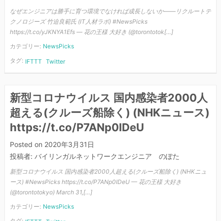
なぜエンジニアは勝手に育つ環境でなければ成長しないか――リクルートテ
クノロジーズ 竹迫良範氏 (IT人材ラボ) #NewsPicks
https://t.co/yJKNYA1Efs — 花の王様 大好き (@torontotok[…]
カテゴリー:
NewsPicks
タグ:
IFTTT
Twitter
新型コロナウイルス 国内感染者2000人
超える(クルーズ船除く) (NHKニュース)
https://t.co/P7ANp0IDeU
Posted on
2020年3月31日
投稿者:
バイリンガルネットワークエンジニア のぽた
新型コロナウイルス 国内感染者2000人超える(クルーズ船除く) (NHKニュ
ース) #NewsPicks https://t.co/P7ANp0IDeU — 花の王様 大好き
(@torontotokyo) March 31,[…]
カテゴリー:
NewsPicks
タグ: