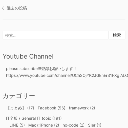
投
過去の投稿
稿
ナ
検
ビ
索:
ゲ
Youtube Channel
ー
please subscribe!!!登録お願いします！
https://www.youtube.com/channel/UChSOjYK2JGEnErS1FXglALQ
シ
ョ
カテゴリー
ン
【まとめ】
(17)
Facebook
(56)
framework
(2)
IT全般 / General IT topic
(191)
LINE
(5)
MacとiPhone
(2)
no-code
(2)
SIer
(1)