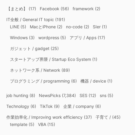
ン
【まとめ】
(17)
Facebook
(56)
framework
(2)
IT全般 / General IT topic
(191)
LINE
(5)
MacとiPhone
(2)
no-code
(2)
SIer
(1)
Windows
(3)
wordpress
(5)
アプリ / Apps
(17)
ガジェット / gadget
(25)
スタートアップ界隈 / Startup Eco System
(1)
ネットワーク系 / Network
(89)
プログラミング / programming
(6)
機器 / device
(1)
job hunting
(8)
NewsPicks
(7,384)
SES
(12)
sns
(5)
Technology
(6)
TikTok
(9)
企業 / company
(6)
作業効率化 / Improving work efficiency
(37)
子育て /
(45)
template
(5)
VBA
(15)