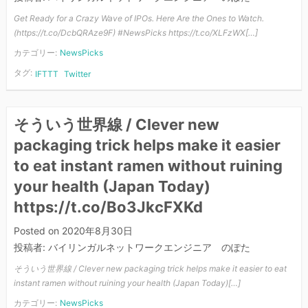
Get Ready for a Crazy Wave of IPOs. Here Are the Ones to Watch.
(https://t.co/DcbQRAze9F) #NewsPicks https://t.co/XLFzWX[…]
カテゴリー:
NewsPicks
タグ:
IFTTT
Twitter
そういう世界線 / Clever new
packaging trick helps make it easier
to eat instant ramen without ruining
your health (Japan Today)
https://t.co/Bo3JkcFXKd
Posted on
2020年8月30日
投稿者:
バイリンガルネットワークエンジニア のぽた
そういう世界線 / Clever new packaging trick helps make it easier to eat
instant ramen without ruining your health (Japan Today)[…]
カテゴリー:
NewsPicks