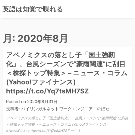
コ
英語は知覚で喋れる
ン
テ
ン
ツ
月:
2020年8月
へ
ス
アベノミクスの落とし子「国土強靭
キ
ッ
化」、台風シーズンで“豪雨関連”に刮目
プ
＜株探トップ特集＞ – ニュース・コラム
(Yahoo!ファイナンス)
https://t.co/Yq7tsMH7SZ
Posted on
2020年8月31日
投稿者:
バイリンガルネットワークエンジニア のぽた
アベノミクスの落とし子「国土強靭化」、台風シーズンで“豪雨関連”に刮目
＜株探トップ特集＞ – ニュース・コラム (Yahoo!ファイナンス)
#NewsPicks https://t.co/Yq7tsMH7SZ —[…]