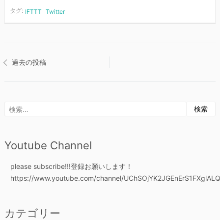
タグ:
IFTTT
Twitter
投
過去の投稿
稿
ナ
検
ビ
索:
ゲ
Youtube Channel
ー
please subscribe!!!登録お願いします！
https://www.youtube.com/channel/UChSOjYK2JGEnErS1FXglALQ
シ
ョ
カテゴリー