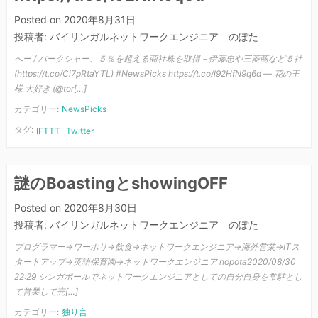
Posted on
2020年8月31日
投稿者:
バイリンガルネットワークエンジニア のぽた
へー / バークシャー、５％を超える商社株を取得－伊藤忠や三菱商など５社
(https://t.co/Ci7pRtaYTL) #NewsPicks https://t.co/l92HfN9q6d — 花の王
様 大好き (@tor[…]
カテゴリー:
NewsPicks
タグ:
IFTTT
Twitter
謎のBoastingとshowingOFF
Posted on
2020年8月30日
投稿者:
バイリンガルネットワークエンジニア のぽた
プログラマー→ワーホリ→飲食→ネットワークエンジニア→海外営業→ITス
タートアップ→英語保育園→ネットワークエンジニア nopota2020/08/30
22:29 シンガポールでネットワークエンジニアとしての自分自身を常駐とし
て営業して売[…]
カテゴリー:
独り言