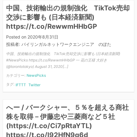
中国、技術輸出の規制強化 TikTok売却
交渉に影響も (日本経済新聞)
https://t.co/RewwmHHbGP
Posted on
2020年8月31日
投稿者:
バイリンガルネットワークエンジニア のぽた
中国、技術輸出の規制強化 TikTok売却交渉に影響も (日本経済新聞)
#NewsPicks https://t.co/RewwmHHbGP — 花の王様 大好き
(@torontotokyo) August 31, 2020[…]
カテゴリー:
NewsPicks
タグ:
IFTTT
Twitter
へー / バークシャー、５％を超える商社
株を取得－伊藤忠や三菱商など５社
(https://t.co/Ci7pRtaYTL)
https://t.co/l92HfN9q6d