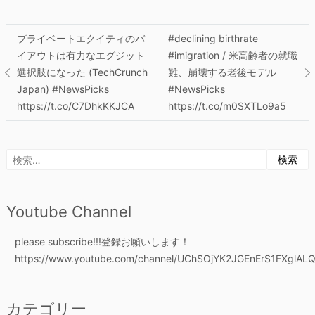
プライベートエクイティのバ
#declining birthrate
投
イアウトは有力なエグジット
#imigration / 米高齢者の就職
選択肢になった (TechCrunch
難、崩壊する老後モデル
稿
Japan) #NewsPicks
#NewsPicks
https://t.co/C7DhkKKJCA
https://t.co/m0SXTLo9a5
ナ
ビ
検
索:
ゲ
ー
Youtube Channel
シ
please subscribe!!!登録お願いします！
https://www.youtube.com/channel/UChSOjYK2JGEnErS1FXglALQ
ョ
ン
カテゴリー