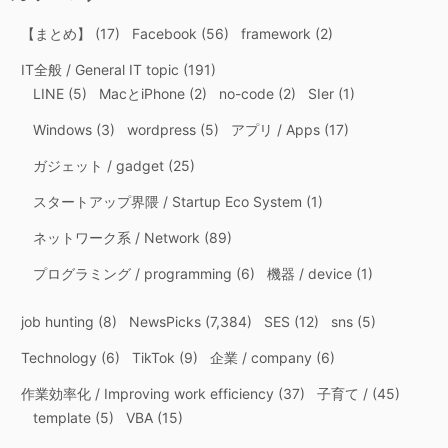
【まとめ】
(17)
Facebook
(56)
framework
(2)
IT全般 / General IT topic
(191)
LINE
(5)
MacとiPhone
(2)
no-code
(2)
SIer
(1)
Windows
(3)
wordpress
(5)
アプリ / Apps
(17)
ガジェット / gadget
(25)
スタートアップ界隈 / Startup Eco System
(1)
ネットワーク系 / Network
(89)
プログラミング / programming
(6)
機器 / device
(1)
job hunting
(8)
NewsPicks
(7,384)
SES
(12)
sns
(5)
Technology
(6)
TikTok
(9)
企業 / company
(6)
作業効率化 / Improving work efficiency
(37)
子育て /
(45)
template
(5)
VBA
(15)