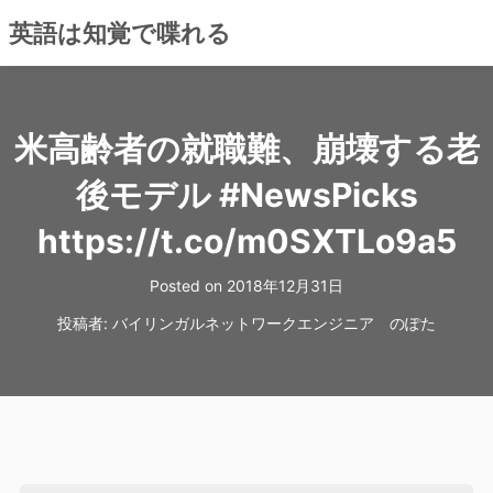
英語は知覚で喋れる
コ
ン
テ
米高齢者の就職難、崩壊する老
ン
ツ
後モデル #NewsPicks
へ
https://t.co/m0SXTLo9a5
ス
キ
Posted on
2018年12月31日
ッ
プ
投稿者:
バイリンガルネットワークエンジニア のぽた