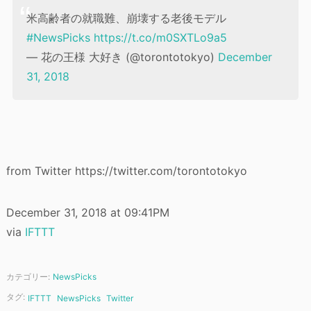
米高齢者の就職難、崩壊する老後モデル
#NewsPicks
https://t.co/m0SXTLo9a5
— 花の王様 大好き (@torontotokyo)
December
31, 2018
from Twitter https://twitter.com/torontotokyo
December 31, 2018 at 09:41PM
via
IFTTT
カテゴリー:
NewsPicks
タグ:
IFTTT
NewsPicks
Twitter